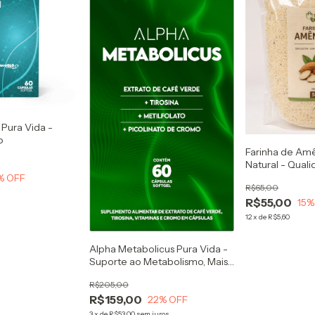
 Pura Vida -
o
Farinha de Am
Natural - Qual
sente!
% OFF
R$65,00
R$55,00
15
%
12
x
de
R$5,60
Alpha Metabolicus Pura Vida -
Suporte ao Metabolismo, Mais
Energia e Controle Apetite
R$205,00
R$159,00
22
% OFF
3
x
de
R$53,00
sem juros