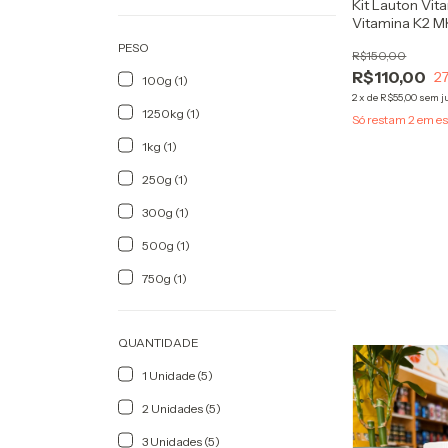
Kit Lauton Vit
Vitamina K2 M
Dentes + Forte
PESO
R$150,00
R$110,00
2
100g (1)
2
x
de
R$55,00
sem j
1250kg (1)
Só restam
2
em es
1kg (1)
250g (1)
300g (1)
500g (1)
750g (1)
QUANTIDADE
1 Unidade (5)
2 Unidades (5)
3 Unidades (5)