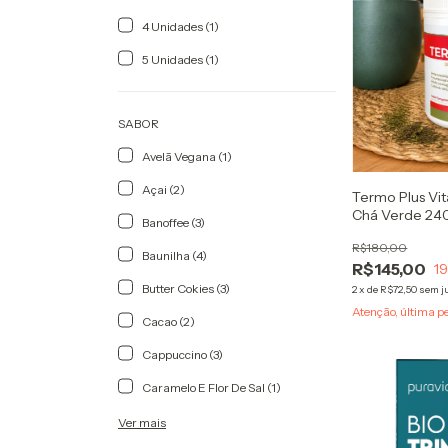
4 Unidades (1)
5 Unidades (1)
SABOR
Avelã Vegana (1)
Açai (2)
Termo Plus Vi
Chá Verde 240
Banoffee (3)
Solúvel Cafeín
R$180,00
Baunilha (4)
R$145,00
1
Butter Cokies (3)
2
x
de
R$72,50
sem j
Atenção, última p
Cacao (2)
Cappuccino (3)
Caramelo E Flor De Sal (1)
Ver mais