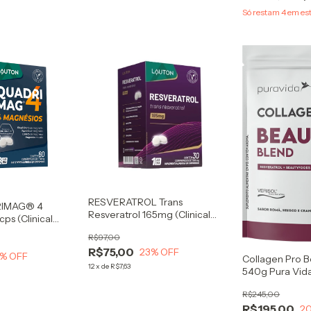
Só restam
4
em es
RESVERATROL Trans
RIMAG® 4
Resveratrol 165mg (Clinical
ps (Clinical
Series) 30 Cps - Lauton
R$97,00
R$75,00
23
% OFF
% OFF
Collagen Pro B
12
x
de
R$7,63
540g Pura Vid
R$245,00
R$195,00
2