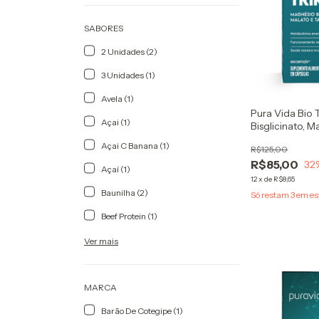
SABORES
2 Unidades (2)
3 Unidades (1)
Avela (1)
Pura Vida Bio 
Açai (1)
Bisglicinato, M
60caps
Açai C Banana (1)
R$125,00
R$85,00
32
Açaí (1)
12
x
de
R$8,65
Baunilha (2)
Só restam
3
em es
Beef Protein (1)
Ver mais
MARCA
Barão De Cotegipe (1)