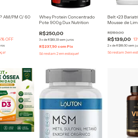
P AM/PM C/ 60
Whey Protein Concentrado
Belt +23 Baria
Pote 900g Dux Nutrition
Mousse de Li
Multivitamínico
R$250,00
R$159,00
R$139,00
5
% OFF
13
3
x
de
R$83,33
sem juros
uros
2
x
de
R$69,50
sem ju
R$237,50
com
Pix
eça!
Só restam
3
em est
Só restam
2
em estoque!