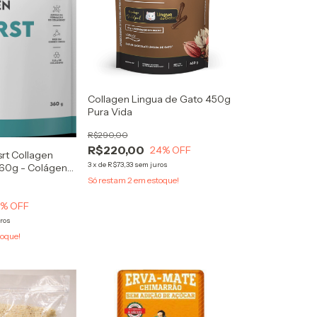
Collagen Lingua de Gato 450g
Pura Vida
R$290,00
R$220,00
24
% OFF
srt Collagen
3
x
de
R$73,33
sem juros
360g - Colágeno
Só restam
2
em estoque!
2
% OFF
ros
oque!