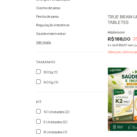
Ganho de peso
Perda de peso
TRUE BRAIN U
TABLETES
Regulação intestinal
R$250,00
Saúde e bem estar
R$188,00
2
Ver mais
3
x
de
R$62,67
sem j
Atenção, última p
TAMANHO
300g (1)
900g (1)
KIT
10 Unidades (2)
5 Unidades (2)
8 Unidades (1)