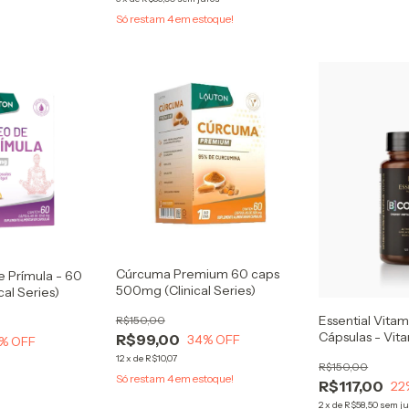
Só restam
4
em estoque!
Cúrcuma Premium 60 caps
e Prímula - 60
500mg (Clinical Series)
cal Series)
Essential Vita
R$150,00
Cápsulas - Vit
R$99,00
34
% OFF
% OFF
complexo B + 
12
x
de
R$10,07
R$150,00
Só restam
4
em estoque!
R$117,00
22
2
x
de
R$58,50
sem ju