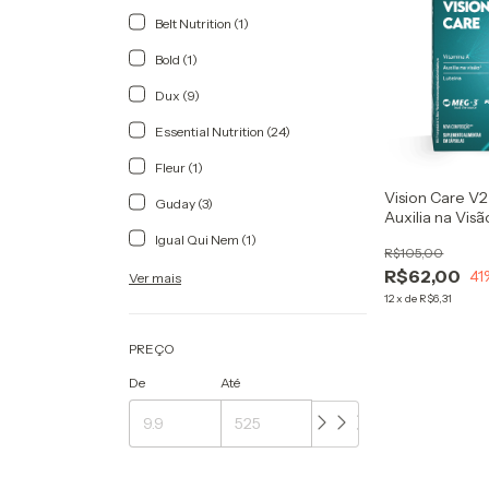
Belt Nutrition (1)
Bold (1)
Dux (9)
Essential Nutrition (24)
Fleur (1)
Vision Care V2
Guday (3)
Auxilia na Visã
Igual Qui Nem (1)
R$105,00
R$62,00
41
Ver mais
12
x
de
R$6,31
PREÇO
De
Até