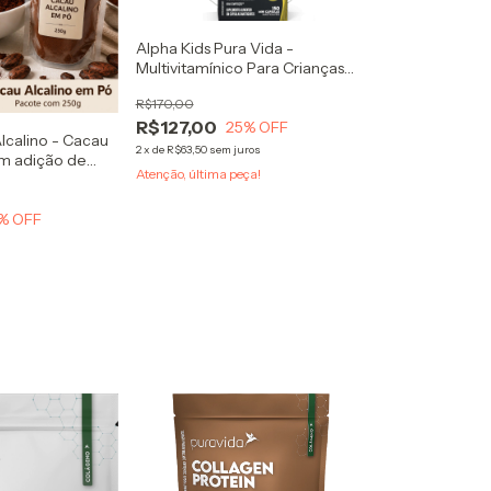
Alpha Kids Pura Vida -
Multivitamínico Para Crianças
150 Mini Cápsulas Engolíveis ou
R$170,00
Mastigáveis
R$127,00
25
% OFF
lcalino - Cacau
2
x
de
R$63,50
sem juros
m adição de
Atenção, última peça!
 para receitas
os, bebidas
% OFF