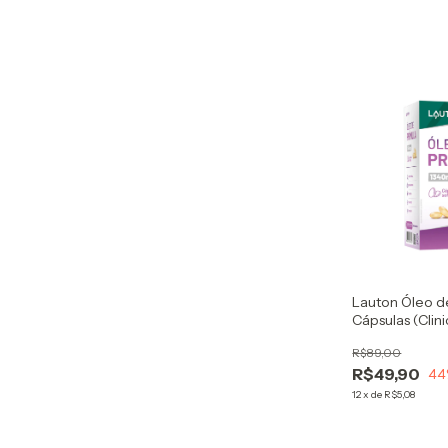
Lauton Óleo d
Cápsulas (Clini
R$89,00
R$49,90
44
12
x
de
R$5,08