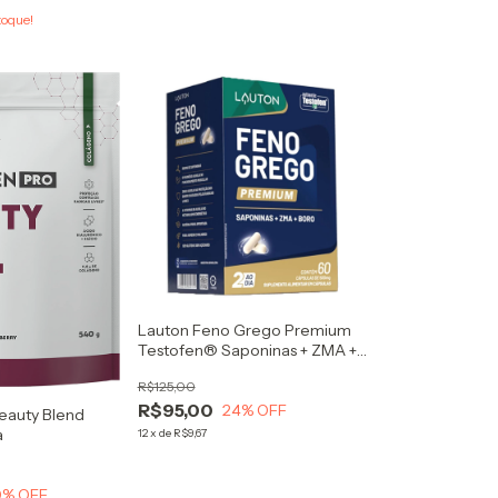
toque!
Lauton Feno Grego Premium
Testofen® Saponinas + ZMA +
Boro 60 Cápsulas
R$125,00
R$95,00
24
% OFF
eauty Blend
a
12
x
de
R$9,67
0
% OFF