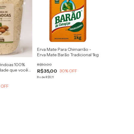
Erva Mate Para Chimarrão -
Erva Mate Barão Tradicional 1kg
êndoas 100%
R$50,00
idade que você
R$35,00
30
% OFF
8
x
de
R$5,11
 OFF