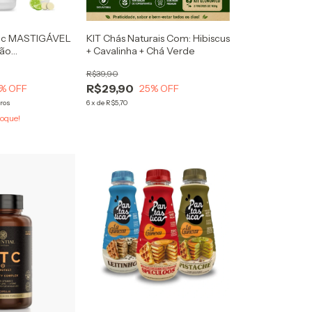
tric MASTIGÁVEL
KIT Chás Naturais Com: Hibiscus
mão
+ Cavalinha + Chá Verde
 e Multimineral
R$39,90
R$29,90
% OFF
25
% OFF
ros
6
x
de
R$5,70
oque!