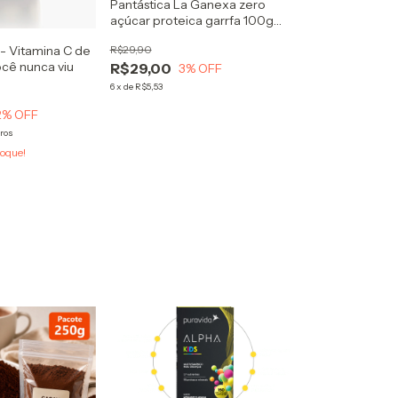
Pantástica La Ganexa zero
açúcar proteica garrfa 100g
massa pronta de panquecas e
 - Vitamina C de
R$29,90
waffles
ocê nunca viu
R$29,00
3
% OFF
6
x
de
R$5,53
2
% OFF
ros
oque!