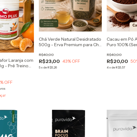
Chá Verde Natural Desidratado
Cacau em Pó A
500g - Erva Premium para Chá
Puro 100% (Se
Camellia Sinensis
açúcar) - Ideal
R$40,00
R$40,00
funcionais, bol
tafor Laranja com
R$23,00
R$20,00
43
% OFF
50
g - Pré Treino
5
x
de
R$5,26
4
x
de
R$5,57
a Natural
9
% OFF
uros
eça!