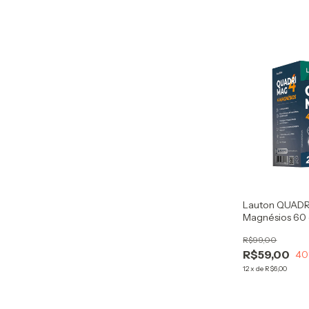
Lauton QUAD
Magnésios 60 c
Series)
R$99,00
R$59,00
40
12
x
de
R$6,00