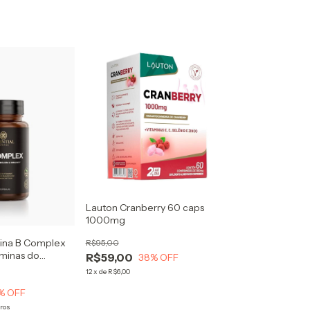
Lauton Cranberry 60 caps
1000mg
mina B Complex
R$95,00
aminas do
R$59,00
38
% OFF
magnésio
12
x
de
R$6,00
% OFF
ros