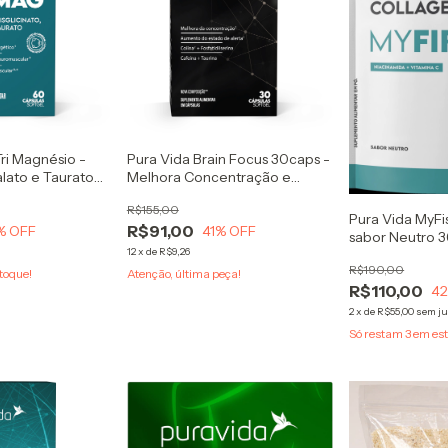
Tri Magnésio -
Pura Vida Brain Focus 30caps -
alato e Taurato
Melhora Concentração e
Estado de Alerta
R$155,00
Pura Vida MyFi
R$91,00
% OFF
41
% OFF
sabor Neutro 
12
x
de
R$9,26
+ Vitamina C
R$190,00
toque!
Atenção, última peça!
R$110,00
4
2
x
de
R$55,00
sem ju
Só restam
3
em est