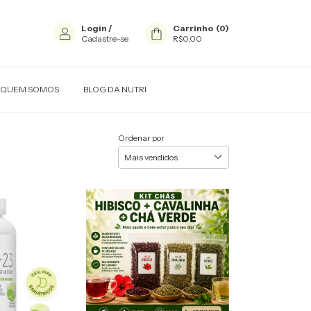
Login
/
Carrinho
(
0
)
Cadastre-se
R$0,00
QUEM SOMOS
BLOG DA NUTRI
Ordenar por