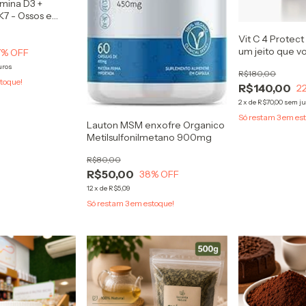
amina D3 +
K7 - Ossos e
s
Vit C 4 Protect
um jeito que v
7
% OFF
uros
R$180,00
toque!
R$140,00
2
2
x
de
R$70,00
sem ju
Só restam
3
em est
Lauton MSM enxofre Organico
Metilsulfonilmetano 900mg
R$80,00
R$50,00
38
% OFF
12
x
de
R$5,09
Só restam
3
em estoque!