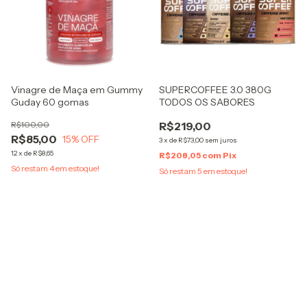
Vinagre de Maça em Gummy
SUPERCOFFEE 3.0 380G
Guday 60 gomas
TODOS OS SABORES
R$100,00
R$219,00
R$85,00
15
% OFF
3
x
de
R$73,00
sem juros
12
x
de
R$8,65
R$208,05
com
Pix
Só restam
4
em estoque!
Só restam
5
em estoque!