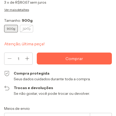
3
x de
R$80,67
sem juros
Ver mais detalhes
Tamanho:
900g
900g
300g
Atenção, última peça!
Compra protegida
Seus dados cuidados durante toda a compra.
Trocas e devoluções
Se não gostar, você pode trocar ou devolver.
Entregas para o CEP:
Alterar CEP
Meios de envio