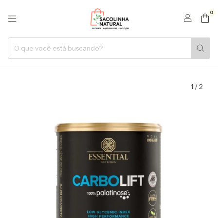
0
1
/
2