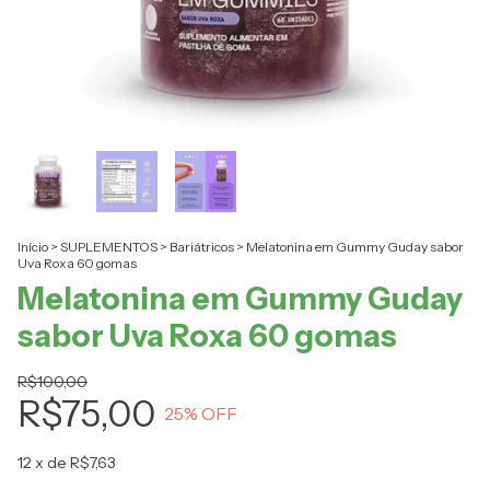
Início
>
SUPLEMENTOS
>
Bariátricos
>
Melatonina em Gummy Guday sabor
Uva Roxa 60 gomas
Melatonina em Gummy Guday
sabor Uva Roxa 60 gomas
R$100,00
R$75,00
25
% OFF
12
x de
R$7,63