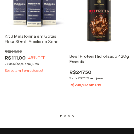
Kit 3 Melatonina em Gotas
Fleur 30ml | Auxilia no Sono
Profundo | Rápida Absorção |
R$200,00
Sabor Maracujá | Suplemento
Beef Protein Hidrolisado 420g
R$111,00
Melatoni
45
% OFF
Essential
2
x
de
R$55,50
sem juros
Só restam
3
em estoque!
R$247,50
3
x
de
R$82,50
sem juros
R$235,13
com
Pix