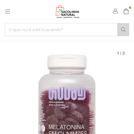
0
1
/
3